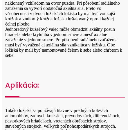
naklonený vzhľadom na otvor puzdra. Pri pôsobení radiálneho
zaťaženia sa vytvorí dodatočná axiálna sila. Preto vo
všeobecnosti v dvoch ložiskách ložiska by mal byť vonkajší
krúžok a vnútorný krúžok ložiska inštalovaný oproti každej
čelnej ploche.
Jednoradový kužeľový valec môže obmedziť axiálny posun
hriadeľa alebo krytu iba v jednom smere a niesť axiálne
zaťaženie v jednom smere. Pri pôsobení radiálneho zaťaženia
musí byť vyvážená aj axiálna sila vznikajúca v ložisku. Obe
ložiská by mali byť namontované čelom k sebe alebo chrbtom k
sebe.
Aplikácia:
Takéto ložiská sa používajú hlavne v predných kolesách
automobilov, zadných kolesách, prevodovkách, diferenciáloch,
pastorkových hriadeľoch, vretenách obrábacích strojov,
stavebných strojoch, veľkých poľnohospodárskych strojoch,