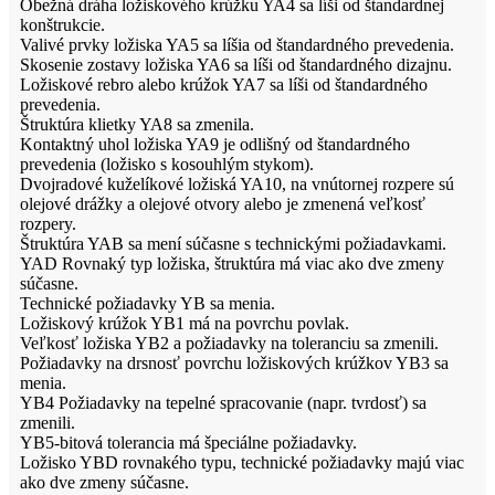
Obežná dráha ložiskového krúžku YA4 sa líši od štandardnej
konštrukcie.
Valivé prvky ložiska YA5 sa líšia od štandardného prevedenia.
Skosenie zostavy ložiska YA6 sa líši od štandardného dizajnu.
Ložiskové rebro alebo krúžok YA7 sa líši od štandardného
prevedenia.
Štruktúra klietky YA8 sa zmenila.
Kontaktný uhol ložiska YA9 je odlišný od štandardného
prevedenia (ložisko s kosouhlým stykom).
Dvojradové kuželíkové ložiská YA10, na vnútornej rozpere sú
olejové drážky a olejové otvory alebo je zmenená veľkosť
rozpery.
Štruktúra YAB sa mení súčasne s technickými požiadavkami.
YAD Rovnaký typ ložiska, štruktúra má viac ako dve zmeny
súčasne.
Technické požiadavky YB sa menia.
Ložiskový krúžok YB1 má na povrchu povlak.
Veľkosť ložiska YB2 a požiadavky na toleranciu sa zmenili.
Požiadavky na drsnosť povrchu ložiskových krúžkov YB3 sa
menia.
YB4 Požiadavky na tepelné spracovanie (napr. tvrdosť) sa
zmenili.
YB5-bitová tolerancia má špeciálne požiadavky.
Ložisko YBD rovnakého typu, technické požiadavky majú viac
ako dve zmeny súčasne.