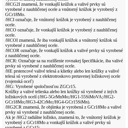
/HCG2I znamená, že vonkajší krúžok a valivé prvky sú
vyrobené z nauhličenej ocele a vnútorný krúžok je vyrobený z
GCr18Mo.
/HCI označuje, že vnútorný krúžok je vyrobený z nauhličenej
ocele.
/HCO označuje, že vonkajší krúžok je vyrobený z nauhličenej
ocele.
/HCOI znamená, že iba vonkajší krúžok a vnútorný krúžok sú
vyrobené z nauhličenej ocele.
/HCOR označuje, že vonkajší krúžok a valivé prvky sú vyrobené
z nauhličenej ocele.
/HCR: Označuje sa na rozlíšenie rovnakej špecifikácie, iba valivé
prvky sú vyrobené z nauhličenej ocele.
/HE prstencové valivé telesá a klietky alebo len krúžky a valivé
telesá sú vyrobené z elektrotroskovo pretavenej ložiskovej ocele
(vojenská oceľ)
/HG: Vyrobené spoločnosťou ZGCr15.
Krúžky a valivé telieska alebo len krúžky sú vyrobené z iných
ložiskových ocelí (/HG-5GrMnMo;/HG1-55SiMoVA;/HG2-
GCr18Mo;/HG3-42CrMo;/HG4-GCr15SiMn).
/HG2CR znamená, že objímka je vyrobená z GCr18Mo a valivé
prvky sú vyrobené z nauhličenej ocele.
Ak je /HG2 radiálne ložisko, znamená to, že vnútorný krúžok je
vyrobený z GCr18Mo a vonkajší krúžok a valivé prvky sú
vyrobené z GCr15;