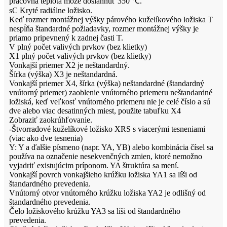
pracovná teplota môže dosiahnuť 350 ℃.
sC Kryté radiálne ložisko.
Keď rozmer montážnej výšky párového kuželíkového ložiska T
nespĺňa štandardné požiadavky, rozmer montážnej výšky je
priamo pripevnený k zadnej časti T.
V plný počet valivých prvkov (bez klietky)
X1 plný počet valivých prvkov (bez klietky)
Vonkajší priemer X2 je neštandardný.
Šírka (výška) X3 je neštandardná.
Vonkajší priemer X4, šírka (výška) neštandardné (štandardný
vnútorný priemer) zaoblenie vnútorného priemeru neštandardné
ložiská, keď veľkosť vnútorného priemeru nie je celé číslo a sú
dve alebo viac desatinných miest, použite tabuľku X4
Zobraziť zaokrúhľovanie.
-Štvorradové kuželíkové ložisko XRS s viacerými tesneniami
(viac ako dve tesnenia)
Y: Y a ďalšie písmeno (napr. YA, YB) alebo kombinácia čísel sa
používa na označenie nesekvenčných zmien, ktoré nemožno
vyjadriť existujúcim príponom. YA štruktúra sa mení.
Vonkajší povrch vonkajšieho krúžku ložiska YA1 sa líši od
štandardného prevedenia.
Vnútorný otvor vnútorného krúžku ložiska YA2 je odlišný od
štandardného prevedenia.
Čelo ložiskového krúžku YA3 sa líši od štandardného
prevedenia.