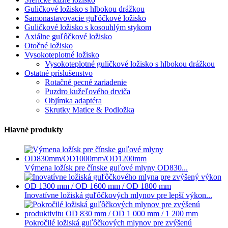
Guličkové ložisko s hlbokou drážkou
Samonastavovacie guľôčkové ložisko
Guličkové ložisko s kosouhlým stykom
Axiálne guľôčkové ložisko
Otočné ložisko
Vysokoteplotné ložisko
Vysokoteplotné guličkové ložisko s hlbokou drážkou
Ostatné príslušenstvo
Rotačné pecné zariadenie
Puzdro kužeľového drviča
Objímka adaptéra
Skrutky Matice & Podložka
Hlavné produkty
Výmena ložísk pre čínske guľové mlyny OD830...
Inovatívne ložiská guľôčkových mlynov pre lepší výkon...
Pokročilé ložiská guľôčkových mlynov pre zvýšenú