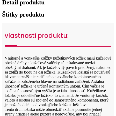
Detail produktu
Štítky produktu
vlastnosti produktu:
Vnútorné a vonkajšie krúžky kuželíkových ložísk majú kužeľové
obežné dráhy a kužeľové valčeky sú inštalované medzi
obežnými dráhami. Ak je kužeľovitý povrch predĺžený, nakoniec
sa zblíži do bodu na osi ložiska. Kuželíkové ložiská sa používajú
hlavne na znášanie radiálneho a axiálneho kombinovaného
zaťaženia založeného hlavne na radiálnom zaťažení. Axiálna
únosnosť ložiska je určená kontaktným uhlom. Čím väčšia je
axiálna únosnosť, tým vyššia je axiálna únosnosť. Kuželíkové
ložisko je oddeliteľné ložisko, to znamená, že vnútorný krúžok,
valček a klietka sú spojené do samostatného komponentu, ktorý
je možné oddeliť od vonkajšieho krúžku. Inštalovať.
Tento druh ložiska môže obmedziť axiálne posunutie jednej
strany hriadeľa alebo puzdra a nedovoľuje, aby bol hriadeľ