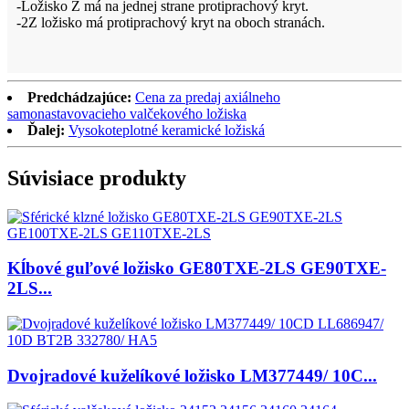
-Ložisko Z má na jednej strane protiprachový kryt.
-2Z ložisko má protiprachový kryt na oboch stranách.
Predchádzajúce:
Cena za predaj axiálneho
samonastavovacieho valčekového ložiska
Ďalej:
Vysokoteplotné keramické ložiská
Súvisiace produkty
Kĺbové guľové ložisko GE80TXE-2LS GE90TXE-
2LS...
Dvojradové kuželíkové ložisko LM377449/ 10C...