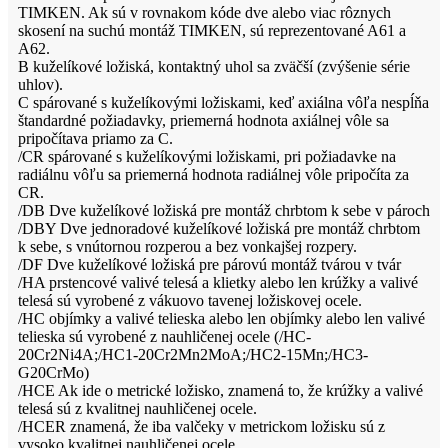
TIMKEN. Ak sú v rovnakom kóde dve alebo viac rôznych
skosení na suchú montáž TIMKEN, sú reprezentované A61 a
A62.
B kuželíkové ložiská, kontaktný uhol sa zväčší (zvýšenie série
uhlov).
C spárované s kuželíkovými ložiskami, keď axiálna vôľa nespĺňa
štandardné požiadavky, priemerná hodnota axiálnej vôle sa
pripočítava priamo za C.
/CR spárované s kuželíkovými ložiskami, pri požiadavke na
radiálnu vôľu sa priemerná hodnota radiálnej vôle pripočíta za
CR.
/DB Dve kuželíkové ložiská pre montáž chrbtom k sebe v pároch
/DBY Dve jednoradové kuželíkové ložiská pre montáž chrbtom
k sebe, s vnútornou rozperou a bez vonkajšej rozpery.
/DF Dve kuželíkové ložiská pre párovú montáž tvárou v tvár
/HA prstencové valivé telesá a klietky alebo len krúžky a valivé
telesá sú vyrobené z vákuovo tavenej ložiskovej ocele.
/HC objímky a valivé telieska alebo len objímky alebo len valivé
telieska sú vyrobené z nauhličenej ocele (/HC-
20Cr2Ni4A;/HC1-20Cr2Mn2MoA;/HC2-15Mn;/HC3-
G20CrMo)
/HCE Ak ide o metrické ložisko, znamená to, že krúžky a valivé
telesá sú z kvalitnej nauhličenej ocele.
/HCER znamená, že iba valčeky v metrickom ložisku sú z
vysoko kvalitnej nauhličenej ocele.