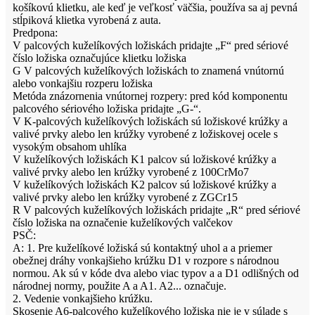
košíkovú klietku, ale keď je veľkosť väčšia, používa sa aj pevná
stĺpiková klietka vyrobená z auta.
Predpona:
V palcových kuželíkových ložiskách pridajte „F“ pred sériové
číslo ložiska označujúce klietku ložiska
G V palcových kuželíkových ložiskách to znamená vnútornú
alebo vonkajšiu rozperu ložiska
Metóda znázornenia vnútornej rozpery: pred kód komponentu
palcového sériového ložiska pridajte „G-“.
V K-palcových kuželíkových ložiskách sú ložiskové krúžky a
valivé prvky alebo len krúžky vyrobené z ložiskovej ocele s
vysokým obsahom uhlíka
V kuželíkových ložiskách K1 palcov sú ložiskové krúžky a
valivé prvky alebo len krúžky vyrobené z 100CrMo7
V kuželíkových ložiskách K2 palcov sú ložiskové krúžky a
valivé prvky alebo len krúžky vyrobené z ZGCr15
R V palcových kuželíkových ložiskách pridajte „R“ pred sériové
číslo ložiska na označenie kuželíkových valčekov
PSČ:
A: 1. Pre kuželíkové ložiská sú kontaktný uhol a a priemer
obežnej dráhy vonkajšieho krúžku D1 v rozpore s národnou
normou. Ak sú v kóde dva alebo viac typov a a D1 odlišných od
národnej normy, použite A a A1. A2... označuje.
2. Vedenie vonkajšieho krúžku.
Skosenie A6-palcového kuželíkového ložiska nie je v súlade s