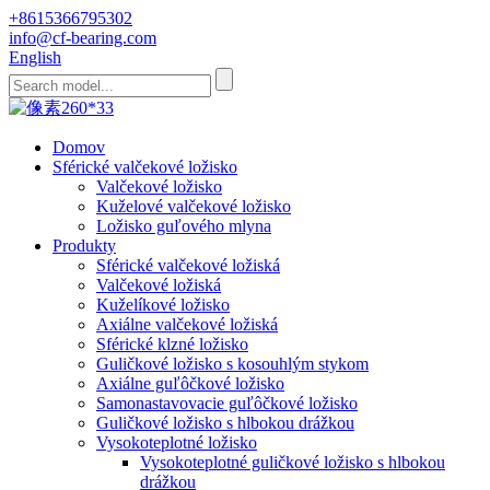
+8615366795302
info@cf-bearing.com
English
Domov
Sférické valčekové ložisko
Valčekové ložisko
Kuželové valčekové ložisko
Ložisko guľového mlyna
Produkty
Sférické valčekové ložiská
Valčekové ložiská
Kuželíkové ložisko
Axiálne valčekové ložiská
Sférické klzné ložisko
Guličkové ložisko s kosouhlým stykom
Axiálne guľôčkové ložisko
Samonastavovacie guľôčkové ložisko
Guličkové ložisko s hlbokou drážkou
Vysokoteplotné ložisko
Vysokoteplotné guličkové ložisko s hlbokou
drážkou