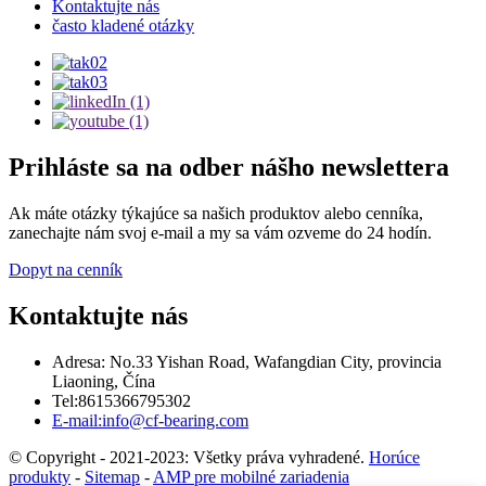
Kontaktujte nás
často kladené otázky
Prihláste sa na odber nášho newslettera
Ak máte otázky týkajúce sa našich produktov alebo cenníka,
zanechajte nám svoj e-mail a my sa vám ozveme do 24 hodín.
Dopyt na cenník
Kontaktujte nás
Adresa: No.33 Yishan Road, Wafangdian City, provincia
Liaoning, Čína
Tel:8615366795302
E-mail:info@cf-bearing.com
© Copyright - 2021-2023: Všetky práva vyhradené.
Horúce
produkty
-
Sitemap
-
AMP pre mobilné zariadenia