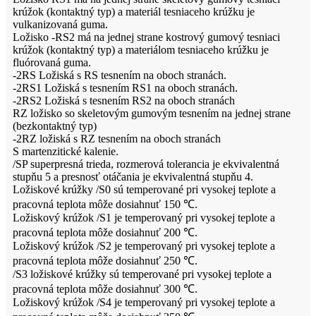
krúžok (kontaktný typ) a materiál tesniaceho krúžku je
vulkanizovaná guma.
Ložisko -RS2 má na jednej strane kostrový gumový tesniaci
krúžok (kontaktný typ) a materiálom tesniaceho krúžku je
fluórovaná guma.
-2RS Ložiská s RS tesnením na oboch stranách.
-2RS1 Ložiská s tesnením RS1 na oboch stranách.
-2RS2 Ložiská s tesnením RS2 na oboch stranách
RZ ložisko so skeletovým gumovým tesnením na jednej strane
(bezkontaktný typ)
-2RZ ložiská s RZ tesnením na oboch stranách
S martenzitické kalenie.
/SP superpresná trieda, rozmerová tolerancia je ekvivalentná
stupňu 5 a presnosť otáčania je ekvivalentná stupňu 4.
Ložiskové krúžky /S0 sú temperované pri vysokej teplote a
pracovná teplota môže dosiahnuť 150 ℃.
Ložiskový krúžok /S1 je temperovaný pri vysokej teplote a
pracovná teplota môže dosiahnuť 200 ℃.
Ložiskový krúžok /S2 je temperovaný pri vysokej teplote a
pracovná teplota môže dosiahnuť 250 ℃.
/S3 ložiskové krúžky sú temperované pri vysokej teplote a
pracovná teplota môže dosiahnuť 300 ℃.
Ložiskový krúžok /S4 je temperovaný pri vysokej teplote a