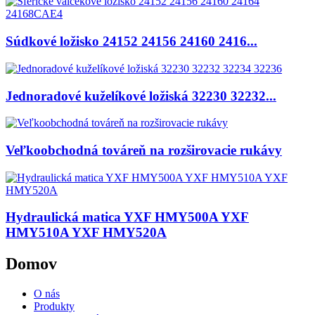
Súdkové ložisko 24152 24156 24160 2416...
Jednoradové kuželíkové ložiská 32230 32232...
Veľkoobchodná továreň na rozširovacie rukávy
Hydraulická matica YXF HMY500A YXF
HMY510A YXF HMY520A
Domov
O nás
Produkty