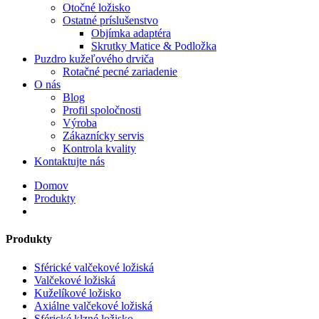
Otočné ložisko
Ostatné príslušenstvo
Objímka adaptéra
Skrutky Matice & Podložka
Puzdro kužeľového drviča
Rotačné pecné zariadenie
O nás
Blog
Profil spoločnosti
Výroba
Zákaznícky servis
Kontrola kvality
Kontaktujte nás
Domov
Produkty
Produkty
Sférické valčekové ložiská
Valčekové ložiská
Kuželíkové ložisko
Axiálne valčekové ložiská
Sférické klzné ložisko