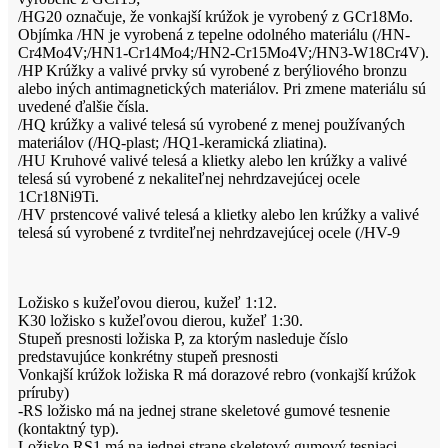
/HG20 označuje, že vonkajší krúžok je vyrobený z GCr18Mo.
Objímka /HN je vyrobená z tepelne odolného materiálu (/HN-
Cr4Mo4V;/HN1-Cr14Mo4;/HN2-Cr15Mo4V;/HN3-W18Cr4V).
/HP Krúžky a valivé prvky sú vyrobené z berýliového bronzu
alebo iných antimagnetických materiálov. Pri zmene materiálu sú
uvedené ďalšie čísla.
/HQ krúžky a valivé telesá sú vyrobené z menej používaných
materiálov (/HQ-plast; /HQ1-keramická zliatina).
/HU Kruhové valivé telesá a klietky alebo len krúžky a valivé
telesá sú vyrobené z nekaliteľnej nehrdzavejúcej ocele
1Cr18Ni9Ti.
/HV prstencové valivé telesá a klietky alebo len krúžky a valivé
telesá sú vyrobené z tvrditeľnej nehrdzavejúcej ocele (/HV-9
Ložisko s kužeľovou dierou, kužeľ 1:12.
K30 ložisko s kužeľovou dierou, kužeľ 1:30.
Stupeň presnosti ložiska P, za ktorým nasleduje číslo
predstavujúce konkrétny stupeň presnosti
Vonkajší krúžok ložiska R má dorazové rebro (vonkajší krúžok
príruby)
-RS ložisko má na jednej strane skeletové gumové tesnenie
(kontaktný typ).
Ložisko RS1 má na jednej strane skeletový gumový tesniaci