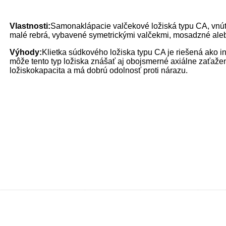
Vlastnosti:
Samonaklápacie valčekové ložiská typu CA, vnút
malé rebrá, vybavené symetrickými valčekmi,
mosadzné alebo
Výhody:
Klietka súdkového ložiska typu CA je riešená ako i
môže tento typ ložiska znášať aj obojsmerné axiálne zaťaž
ložisko
kapacita a má dobrú odolnosť proti nárazu.