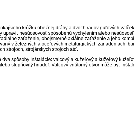
nkajšieho krúžku obežnej dráhy a dvoch radov guľových valče
 upraviť nesúosovosť spôsobenú vychýlením alebo nesúososťou
ť radiálne zaťaženie, obojsmerné axiálne zaťaženie a jeho kom
žívaný v železných a oceľových metalurgických zariadeniach, ba
 strojoch, strojárskych strojoch atď.
 dva spôsoby inštalácie: valcový a kužeľový a kužeľový kužeľov
alebo stupňovitý hriadeľ. Valcový vnútorný otvor môže byť inšt