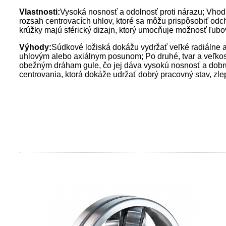
Vlastnosti:
Vysoká nosnosť a odolnosť proti nárazu; Vhod
rozsah centrovacích uhlov, ktoré sa môžu prispôsobiť odc
krúžky majú sférický dizajn, ktorý umocňuje možnosť ľub
Výhody:
Súdkové ložiská dokážu vydržať veľké radiálne a
uhlovým alebo axiálnym posunom; Po druhé, tvar a veľko
obežným dráham gule, čo jej dáva vysokú nosnosť a dobr
centrovania, ktorá dokáže udržať dobrý pracovný stav, zlepš