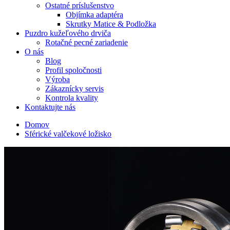
Ostatné príslušenstvo
Objímka adaptéra
Skrutky Matice & Podložka
Puzdro kužeľového drviča
Rotačné pecné zariadenie
O nás
Blog
Profil spoločnosti
Výroba
Zákaznícky servis
Kontrola kvality
Kontaktujte nás
Domov
Sférické valčekové ložisko