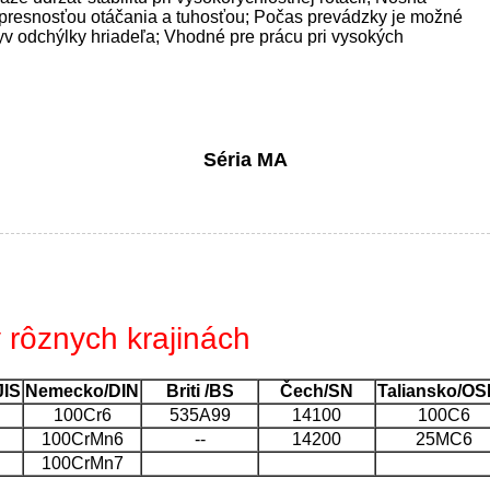
u presnosťou otáčania a tuhosťou; Počas prevádzky je možné
plyv odchýlky hriadeľa; Vhodné pre prácu pri vysokých
Séria MA
 rôznych krajinách
JIS
Nemecko/
DIN
Briti /BS
Čech/SN
Taliansko/O
100Cr6
535A99
14100
100C6
100CrMn6
--
14200
25MC6
100CrMn7