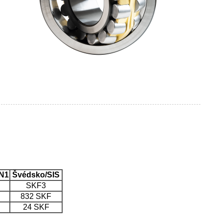
SN1
Švédsko/SIS
SKF3
832 SKF
24 SKF