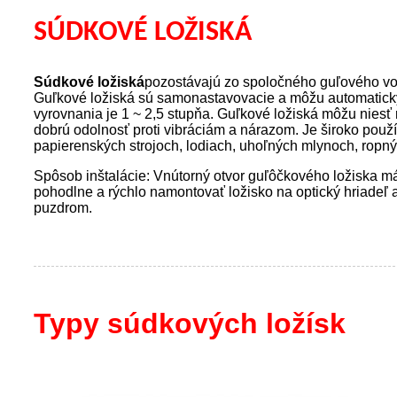
SÚDKOVÉ LOŽISKÁ
Súdkové ložiská
pozostávajú zo spoločného guľového vo
Guľkové ložiská sú samonastavovacie a môžu automaticky
vyrovnania je 1 ~ 2,5 stupňa. Guľkové ložiská môžu nies
dobrú odolnosť proti vibráciám a nárazom. Je široko pou
papierenských strojoch, lodiach, uhoľných mlynoch, ropných
Spôsob inštalácie: Vnútorný otvor guľôčkového ložiska má
pohodlne a rýchlo namontovať ložisko na optický hriadeľ 
puzdrom.
Typy súdkových ložísk