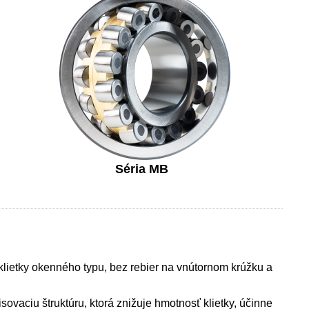
Séria MB
klietky okenného typu, bez rebier na vnútornom krúžku a
sovaciu štruktúru, ktorá znižuje hmotnosť klietky, účinne