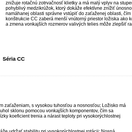
znižuje rotačnú zotrvačnosť klietky a má malý vplyv na stupe
pohyblivý medzikrúžok, ktorý dokáže efektívne znížiť únosn
namáhanej oblasti správne vstúpiť do zaťaženej oblasti, čím
konštrukcie CC zaberá menší vnútorný priestor ložiska ako k
a zmena vonkajších rozmerov valivých telies môže zlepšiť rad
Séria CC
m zaťaženiam, s vysokou tuhosťou a nosnosťou; Ložisko má
ť uhol sklonu pomocou vonkajších komponentov, čím sa
ky koeficient trenia a nárast teploty pri vysokorýchlostnej
že udržať stabilitu pri vysokorýchlostnej rotácii; Nosná