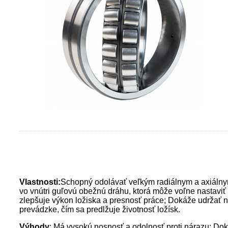
Vlastnosti:
Schopný odolávať veľkým radiálnym a axiálny
vo vnútri guľovú obežnú dráhu, ktorá môže voľne nastavi
zlepšuje výkon ložiska a presnosť práce; Dokáže udržať níz
prevádzke, čím sa predlžuje životnosť ložísk.
Výhody
: Má vysokú nosnosť a odolnosť proti nárazu; Doká