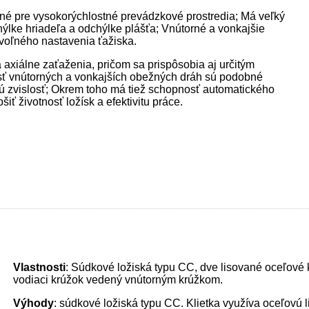
né pre vysokorýchlostné prevádzkové prostredia; Má veľký
hýlke hriadeľa a odchýlke plášťa; Vnútorné a vonkajšie
ovoľného nastavenia ťažiska.
 axiálne zaťaženia, pričom sa prispôsobia aj určitým
sť vnútorných a vonkajších obežných dráh sú podobné
ú zvislosť; Okrem toho má tiež schopnosť automatického
iť životnosť ložísk a efektivitu práce.
Vlastnosti
: Súdkové ložiská typu CC, dve lisované oceľové 
vodiaci krúžok vedený vnútorným krúžkom.
Výhody
: súdkové ložiská typu CC. Klietka využíva oceľovú li