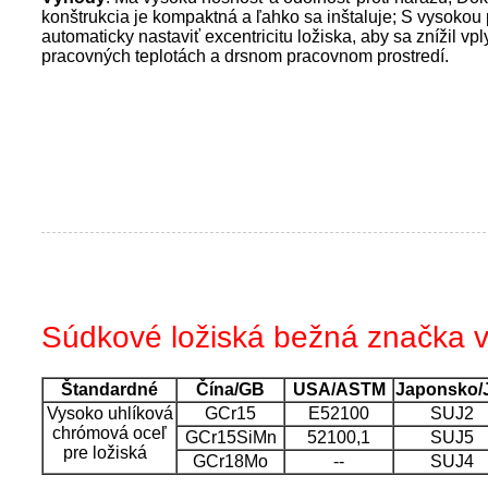
konštrukcia je kompaktná a ľahko sa inštaluje; S vysoko
automaticky nastaviť excentricitu ložiska, aby sa znížil v
pracovných teplotách a drsnom pracovnom prostredí.
Súdkové ložiská bežná značka v
Štandardné
Čína/GB
USA/ASTM
Japonsko/
Vysoko uhlíková
GCr15
E52100
SUJ2
chrómová oceľ
GCr15SiMn
52100,1
SUJ5
pre ložiská
GCr18Mo
--
SUJ4