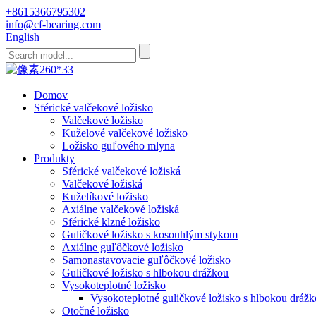
+8615366795302
info@cf-bearing.com
English
Domov
Sférické valčekové ložisko
Valčekové ložisko
Kuželové valčekové ložisko
Ložisko guľového mlyna
Produkty
Sférické valčekové ložiská
Valčekové ložiská
Kuželíkové ložisko
Axiálne valčekové ložiská
Sférické klzné ložisko
Guličkové ložisko s kosouhlým stykom
Axiálne guľôčkové ložisko
Samonastavovacie guľôčkové ložisko
Guličkové ložisko s hlbokou drážkou
Vysokoteplotné ložisko
Vysokoteplotné guličkové ložisko s hlbokou dráž
Otočné ložisko