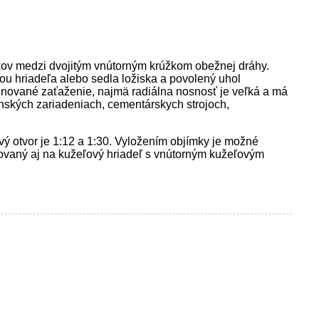
kov medzi dvojitým vnútorným krúžkom obežnej dráhy.
 hriadeľa alebo sedla ložiska a povolený uhol
binované zaťaženie, najmä radiálna nosnosť je veľká a má
nských zariadeniach, cementárskych strojoch,
ý otvor je 1:12 a 1:30. Vyložením objímky je možné
alovaný aj na kužeľový hriadeľ s vnútorným kužeľovým