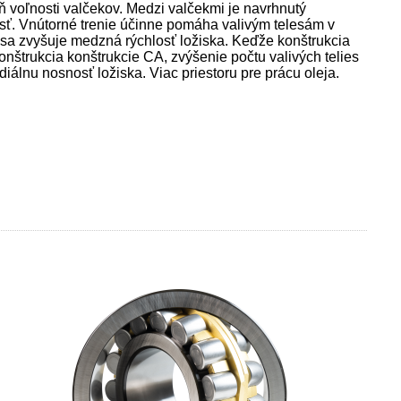
ň voľnosti valčekov. Medzi valčekmi je navrhnutý
osť. Vnútorné trenie účinne pomáha valivým telesám v
 sa zvyšuje medzná rýchlosť ložiska. Keďže konštrukcia
onštrukcia konštrukcie CA, zvýšenie počtu valivých telies
iálnu nosnosť ložiska. Viac priestoru pre prácu oleja.