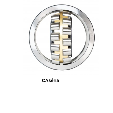
CA
séria