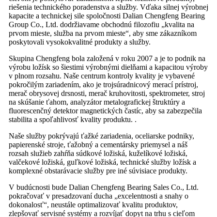
riešenia technického poradenstva a služby. Vďaka silnej výrobnej
kapacite a technickej sile spoločnosti Dalian Chengfeng Bearing
Group Co., Ltd. dodržiavame obchodnú filozofiu „kvalita na
prvom mieste, služba na prvom mieste“, aby sme zákazníkom
poskytovali vysokokvalitné produkty a služby.
Skupina Chengfeng bola založená v roku 2007 a je to podnik na
výrobu ložísk so šiestimi výrobnými dielňami a kapacitou výroby
v plnom rozsahu. Naše centrum kontroly kvality je vybavené
pokročilým zariadením, ako je trojsúradnicový merací prístroj,
merač obrysovej drsnosti, merač kruhovitosti, spektrometer, stroj
na skúšanie ťahom, analyzátor metalografickej štruktúry a
fluorescenčný detektor magnetických častíc, aby sa zabezpečila
stabilita a spoľahlivosť kvality produktu. .
Naše služby pokrývajú ťažké zariadenia, oceliarske podniky,
papierenské stroje, ťažobný a cementársky priemysel a náš
rozsah služieb zahŕňa súdkové ložiská, kuželíkové ložiská,
valčekové ložiská, guľkové ložiská, technické služby ložísk a
komplexné obstarávacie služby pre iné súvisiace produkty.
V budúcnosti bude Dalian Chengfeng Bearing Sales Co., Ltd.
pokračovať v presadzovaní ducha „excelentnosti a snahy o
dokonalosť“, neustále optimalizovať kvalitu produktov,
zlepšovať servisné systémy a rozvíjať dopyt na trhu s cieľom