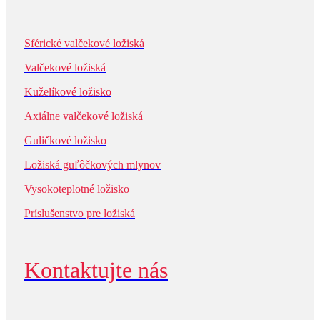
Sférické valčekové ložiská
Valčekové ložiská
Kuželíkové ložisko
Axiálne valčekové ložiská
Guličkové ložisko
Ložiská guľôčkových mlynov
Vysokoteplotné ložisko
Príslušenstvo pre ložiská
Kontaktujte nás