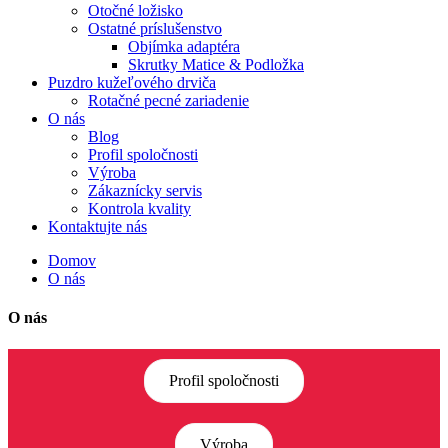
Otočné ložisko
Ostatné príslušenstvo
Objímka adaptéra
Skrutky Matice & Podložka
Puzdro kužeľového drviča
Rotačné pecné zariadenie
O nás
Blog
Profil spoločnosti
Výroba
Zákaznícky servis
Kontrola kvality
Kontaktujte nás
Domov
O nás
O nás
Profil spoločnosti
Výroba