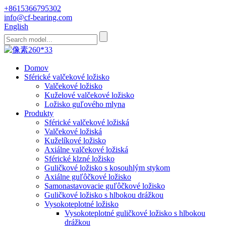
+8615366795302
info@cf-bearing.com
English
Domov
Sférické valčekové ložisko
Valčekové ložisko
Kuželové valčekové ložisko
Ložisko guľového mlyna
Produkty
Sférické valčekové ložiská
Valčekové ložiská
Kuželíkové ložisko
Axiálne valčekové ložiská
Sférické klzné ložisko
Guličkové ložisko s kosouhlým stykom
Axiálne guľôčkové ložisko
Samonastavovacie guľôčkové ložisko
Guličkové ložisko s hlbokou drážkou
Vysokoteplotné ložisko
Vysokoteplotné guličkové ložisko s hlbokou
drážkou