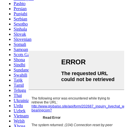
Pashto
Persian
Punjabi
Serbian
Sesotho
Sinhala
Slovak
Slovenian
Somali
Samoan
Scots Gaelic
Shona
Sindhi
Sundanese
Swahili
Tajik
Tamil
Telugu
Thai
Ukrainian
Urdu
Uzbek
Vietnamese
Welsh
Xhosa