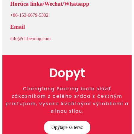
Horúca linka/Wechat/Whatsapp
+86-153-6679-5302
Email
info@cf-bearing.com
Dopyt
Chengfeng Bearing bude slúžiť
zákazníkom z celého srdca s čestným
prístupom, vysoko kvalitnými výrobkami a
silnou silou.
Opýtajte sa teraz