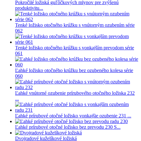
Pokročilé ložiská guľôčkových mlynov pre zvýšenú
produktivitu...
Tenké ložisko otočného krúžku s vnútorným ozubením série
062
Tenké ložisko otočného krúžku s vonkajším prevodom série
061
Ľahké ložisko otočného krúžku bez ozubeného kolesa série
060
Ľahké vnútorné ozubenie prírubového otočného ložiska 232
...
Ľahké prírubové otočné ložisko vonkajšie ozubenie 231 ...
Ľahké prírubové otočné ložisko bez prevodu 230 S...
Dvojradové kuželíkové ložiská