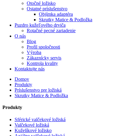
Otočné ložisko
Ostatné príslušenstvo
Objímka adaptéra
Skrutky Matice & Podložka
Puzdro kužeľového drviča
Rotačné pecné zariadenie
O nás
Blog
Profil spoločnosti
Výroba
Zákaznícky servis
Kontrola kvality
Kontaktujte nás
Domov
Produkty
Príslušenstvo pre ložiská
Skrutky Matice & Podložka
Produkty
Sférické valčekové ložiská
Valčekové ložiská
Kuželíkové ložisko
Axiálne valčekové ložiská