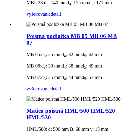
MBL 28:d
: 140 mmd
: 155 mmd
: 171 mm
3
4
5
vyšetrovanie
detail
Poistná podložka MB 05 MB 06 MB
07
MB 05:d
: 25 mmd
: 32 mmd
: 42 mm
3
4
5
MB 06:d
: 30 mmd
: 38 mmd
: 49 mm
3
4
5
MB 07:d
: 35 mmd
: 44 mmd
: 57 mm
3
4
5
vyšetrovanie
detail
Matica poistná HML/500 HML/520
HML/530
HML/500: d: 500 mm B: 68 mm v: 15 mm