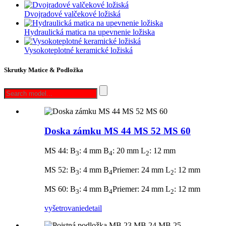
Dvojradové valčekové ložiská
Hydraulická matica na upevnenie ložiska
Vysokoteplotné keramické ložiská
Skrutky Matice & Podložka
Doska zámku MS 44 MS 52 MS 60
MS 44: B
: 4 mm B
: 20 mm L
: 12 mm
3
4
2
MS 52: B
: 4 mm B
Priemer: 24 mm L
: 12 mm
3
4
2
MS 60: B
: 4 mm B
Priemer: 24 mm L
: 12 mm
3
4
2
vyšetrovanie
detail