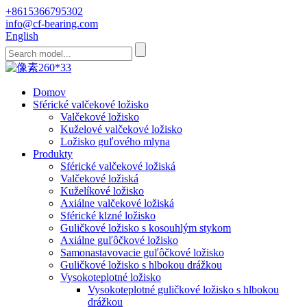
+8615366795302
info@cf-bearing.com
English
Domov
Sférické valčekové ložisko
Valčekové ložisko
Kuželové valčekové ložisko
Ložisko guľového mlyna
Produkty
Sférické valčekové ložiská
Valčekové ložiská
Kuželíkové ložisko
Axiálne valčekové ložiská
Sférické klzné ložisko
Guličkové ložisko s kosouhlým stykom
Axiálne guľôčkové ložisko
Samonastavovacie guľôčkové ložisko
Guličkové ložisko s hlbokou drážkou
Vysokoteplotné ložisko
Vysokoteplotné guličkové ložisko s hlbokou
drážkou