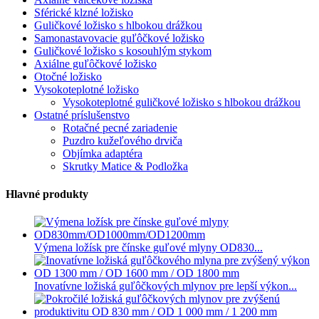
Sférické klzné ložisko
Guličkové ložisko s hlbokou drážkou
Samonastavovacie guľôčkové ložisko
Guličkové ložisko s kosouhlým stykom
Axiálne guľôčkové ložisko
Otočné ložisko
Vysokoteplotné ložisko
Vysokoteplotné guličkové ložisko s hlbokou drážkou
Ostatné príslušenstvo
Rotačné pecné zariadenie
Puzdro kužeľového drviča
Objímka adaptéra
Skrutky Matice & Podložka
Hlavné produkty
Výmena ložísk pre čínske guľové mlyny OD830...
Inovatívne ložiská guľôčkových mlynov pre lepší výkon...