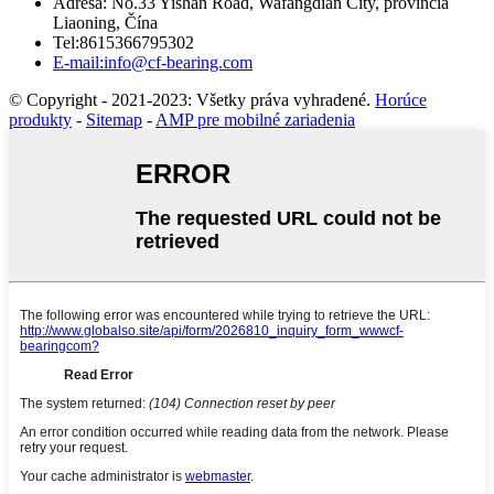
Adresa: No.33 Yishan Road, Wafangdian City, provincia
Liaoning, Čína
Tel:8615366795302
E-mail:info@cf-bearing.com
© Copyright - 2021-2023: Všetky práva vyhradené.
Horúce
produkty
-
Sitemap
-
AMP pre mobilné zariadenia