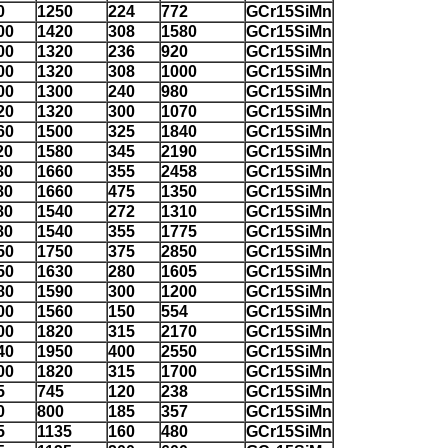
0
1250
224
772
GCr15SiMn
00
1420
308
1580
GCr15SiMn
00
1320
236
920
GCr15SiMn
00
1320
308
1000
GCr15SiMn
00
1300
240
980
GCr15SiMn
20
1320
300
1070
GCr15SiMn
60
1500
325
1840
GCr15SiMn
20
1580
345
2190
GCr15SiMn
80
1660
355
2458
GCr15SiMn
80
1660
475
1350
GCr15SiMn
80
1540
272
1310
GCr15SiMn
80
1540
355
1775
GCr15SiMn
50
1750
375
2850
GCr15SiMn
50
1630
280
1605
GCr15SiMn
80
1590
300
1200
GCr15SiMn
00
1560
150
554
GCr15SiMn
00
1820
315
2170
GCr15SiMn
40
1950
400
2550
GCr15SiMn
00
1820
315
1700
GCr15SiMn
5
745
120
238
GCr15SiMn
0
800
185
357
GCr15SiMn
5
1135
160
480
GCr15SiMn