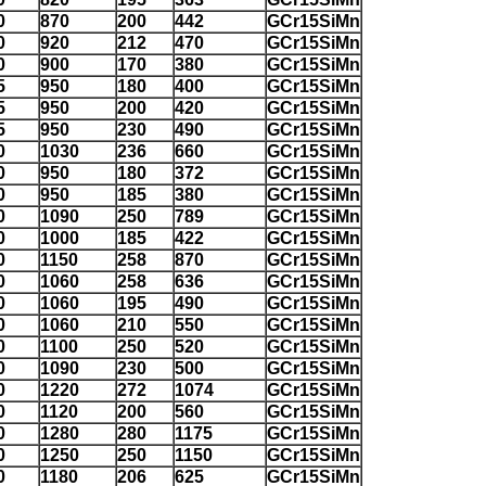
0
870
200
442
GCr15SiMn
0
920
212
470
GCr15SiMn
0
900
170
380
GCr15SiMn
5
950
180
400
GCr15SiMn
5
950
200
420
GCr15SiMn
5
950
230
490
GCr15SiMn
0
1030
236
660
GCr15SiMn
0
950
180
372
GCr15SiMn
0
950
185
380
GCr15SiMn
0
1090
250
789
GCr15SiMn
0
1000
185
422
GCr15SiMn
0
1150
258
870
GCr15SiMn
0
1060
258
636
GCr15SiMn
0
1060
195
490
GCr15SiMn
0
1060
210
550
GCr15SiMn
0
1100
250
520
GCr15SiMn
0
1090
230
500
GCr15SiMn
0
1220
272
1074
GCr15SiMn
0
1120
200
560
GCr15SiMn
0
1280
280
1175
GCr15SiMn
0
1250
250
1150
GCr15SiMn
0
1180
206
625
GCr15SiMn