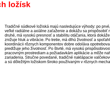
h ložísk
Tradičné súdkové ložiská majú nasledujúce výhody: po prvé,
veľké radiálne a axiálne zaťaženie a dokážu sa prispôsobi
druhé, má vysokú presnosť a stabilitu otáčania, ktorá dokáž
znižuje hluk a vibrácie. Po tretie, má dlhú životnosť a spoľa
koordinácii rôznych komponentov dobre odoláva opotrebova
predlžuje jeho životnosť. Po štvrté, má vysokú prispôsobivos
pracovným prostrediam a požiadavkám aplikácie a môže nahrad
zariadenia. Stručne povedané, tradičné naklápacie valčekov
a sú dôležitým ložiskom široko používaným v rôznych mecha