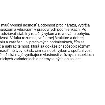
 majú vysokú nosnosť a odolnosť proti nárazu, vydržia
ť nárazom a vibráciám v pracovných podmienkach. Po
e udržiavať stabilný rotačný výkon a rovnováhu pohybu,
hlivosť. Vďaka rozumnej vnútornej štruktúre a dobrej
niu a zaťaženiu v pracovných podmienkach, čím sa
ť a nahraditeľnosť, ktorá sa dokáže prispôsobiť rôznym
iť iné typy ložísk, čím sa zlepší výkon a spoľahlivosť
é ložiská majú vynikajúce vlastnosti v rôznych aspektoch
nických zariadeniach a priemyselných oblastiach.