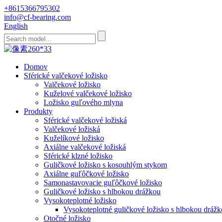
+8615366795302
info@cf-bearing.com
English
Domov
Sférické valčekové ložisko
Valčekové ložisko
Kuželové valčekové ložisko
Ložisko guľového mlyna
Produkty
Sférické valčekové ložiská
Valčekové ložiská
Kuželíkové ložisko
Axiálne valčekové ložiská
Sférické klzné ložisko
Guličkové ložisko s kosouhlým stykom
Axiálne guľôčkové ložisko
Samonastavovacie guľôčkové ložisko
Guličkové ložisko s hlbokou drážkou
Vysokoteplotné ložisko
Vysokoteplotné guličkové ložisko s hlbokou dráž
Otočné ložisko