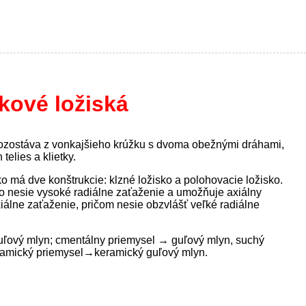
kové ložiská
ozostáva z vonkajšieho krúžku s dvoma obežnými dráhami,
elies a klietky.
o má dve konštrukcie: klzné ložisko a polohovacie ložisko.
o nesie vysoké radiálne zaťaženie a umožňuje axiálny
álne zaťaženie, pričom nesie obzvlášť veľké radiálne
uľový mlyn; c
mentálny priemysel → guľový mlyn, suchý
ramický priemysel→keramický guľový mlyn.