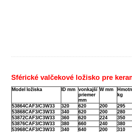
Sférické valčekové ložisko pre ker
Model ložiska
ID mm
vonkajší
W mm
Hmotn
priemer
kg
mm
53864CAF3/C3W33
320
620
200
295
53868CAF3/C3W33
340
620
200
280
53872CAF3/C3W33
360
620
224
350
53876CAF3/C3W33
380
660
240
380
53968CAF3/C3W33
340
640
200
310