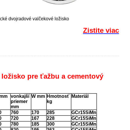
ické dvojradové valčekové ložisko
Zistite viac
 ložisko pre ťažbu a cementový
 mm
vonkajší
W mm
Hmotnosť
Materiál
priemer
kg
mm
0
760
170
285
GCr15SiMn
0
720
167
228
GCr15SiMn
0
780
185
300
GCr15SiMn
0
820
195
363
GCr15SiMn