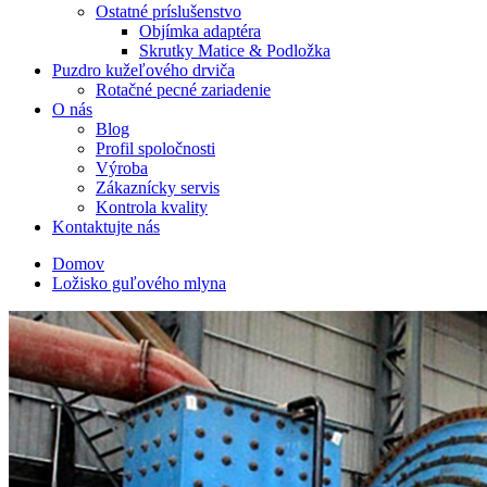
Ostatné príslušenstvo
Objímka adaptéra
Skrutky Matice & Podložka
Puzdro kužeľového drviča
Rotačné pecné zariadenie
O nás
Blog
Profil spoločnosti
Výroba
Zákaznícky servis
Kontrola kvality
Kontaktujte nás
Domov
Ložisko guľového mlyna