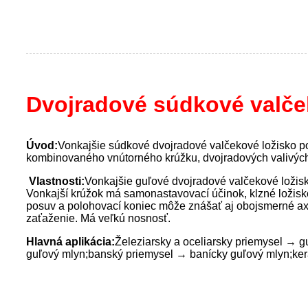
Dvojradové súdkové valče
Úvod:
Vonkajšie súdkové dvojradové valčekové ložisko p
kombinovaného vnútorného krúžku, dvojradových valivých t
Vlastnosti:
Vonkajšie guľové dvojradové valčekové ložisk
Vonkajší krúžok má samonastavovací účinok, klzné ložisk
posuv a polohovací koniec môže znášať aj obojsmerné axi
zaťaženie. Má veľkú nosnosť.
Hlavná aplikácia:
Železiarsky a oceliarsky priemysel → g
guľový mlyn;
banský priemysel → banícky guľový mlyn;
ke