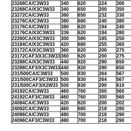
23268CA/C3W33
340
620
224
300
23268CA/X3C3W33
340
650
200
350
23272CA/C3W33
360
650
232
330
23276CA/C3W33
380
680
240
380
23176CA/C3W33
380
620
194
240
23176CA/X3C3W33
339
620
194
280
22260CA/X3C3W33
300
580
185
250
23184CA/X3C3W33
420
680
255
360
23172CA/X3C3W33
360
620
200
275
23172CAF3/X3C3W33
360
620
200
275
23288CA/X3C3W33
440
820
290
650
23288CAF3/X3C3W33
440
820
290
650
231/500CA/C3W33
500
830
264
567
231/500CAF3/C3W33
500
830
264
567
231/500CAF3/X2W33
500
830
290
610
24192CA/C3W33
460
760
300
560
24192CAF3/C3W33
460
760
300
560
24084CA/C3W33
420
620
200
202
24092CA/C3W33
460
680
218
280
24096CA/C3W33
480
700
218
290
24096CAF3/C3W33
480
700
218
290