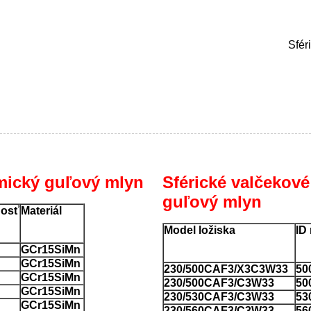
Sfér
amický guľový mlyn
Sférické valčekové
guľový mlyn
osť
Materiál
Model ložiska
ID
GCr15SiMn
GCr15SiMn
230/500CAF3/X3C3W33
50
GCr15SiMn
230/500CAF3/C3W33
50
GCr15SiMn
230/530CAF3/C3W33
53
GCr15SiMn
230/560CAF3/C3W33
56