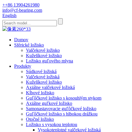
++86 13904261980
info@cf-bearing.com
English
Domov
Sférické ložisko
Valčekové ložisko
Kuželíkové ložisko
Ložisko guľového mlyna
Produkty
Súdkové ložiská
Valčekové ložiská
Kuželíkové ložisko
Axiálne valčekové ložiská
Kĺbové ložisko
Guľôčkové ložisko s kosouhlým stykom
Axiálne guľkové ložisko
Samonastavovacie guľôčkové ložisko
Guľôčkové ložisko s hlbokou drážkou
Otočné ložisko
Ložisko s vysokou teplotou
Vysokoteplotné valčekové ložiská