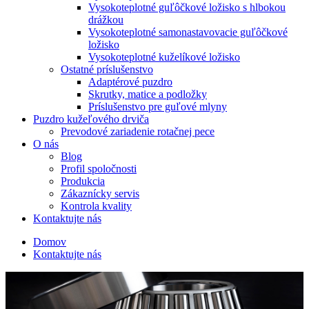
Vysokoteplotné guľôčkové ložisko s hlbokou
drážkou
Vysokoteplotné samonastavovacie guľôčkové
ložisko
Vysokoteplotné kuželíkové ložisko
Ostatné príslušenstvo
Adaptérové puzdro
Skrutky, matice a podložky
Príslušenstvo pre guľové mlyny
Puzdro kužeľového drviča
Prevodové zariadenie rotačnej pece
O nás
Blog
Profil spoločnosti
Produkcia
Zákaznícky servis
Kontrola kvality
Kontaktujte nás
Domov
Kontaktujte nás