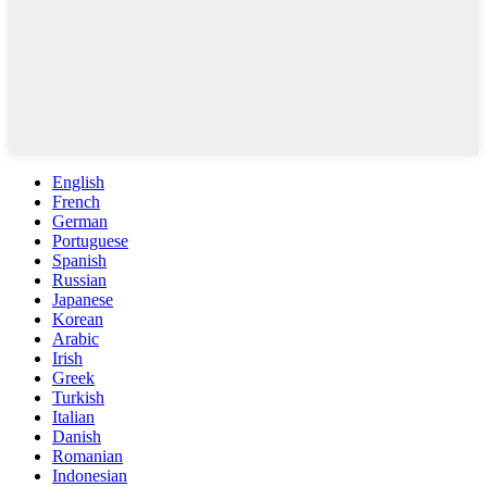
English
French
German
Portuguese
Spanish
Russian
Japanese
Korean
Arabic
Irish
Greek
Turkish
Italian
Danish
Romanian
Indonesian